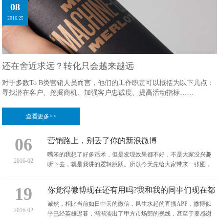
08
2016.25
还在舍近求远？转化只会越来越远
对于多数To B类营销人员而言，他们的工作职责可以概括为以下几点：
寻找潜在客户、挖掘商机、加强客户忠诚度、提高活动指标……
查看更多>>
06
营销路上，别丢了你的新浪微博
嘴笨的我想了好多话术，但是发现效果都不好，不是大家没兴趣
2016-02
听下去，就是我讲的逻辑跳跃。所以今天先给大家带来一张图，
有些戏谑的元素...
19
你觉得微博现在还有用吗?我和我的同事们现在都
不怎么玩微博了!
诚然，相比当前如日中天的微信，风生水起的直播APP，微博似
2016-02
乎已经英雄迟暮，渐渐淡出了甲方市场部的视线，甚至于要感谢