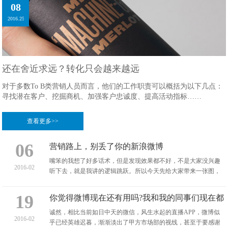
08
2016.25
还在舍近求远？转化只会越来越远
对于多数To B类营销人员而言，他们的工作职责可以概括为以下几点：
寻找潜在客户、挖掘商机、加强客户忠诚度、提高活动指标……
查看更多>>
06
营销路上，别丢了你的新浪微博
嘴笨的我想了好多话术，但是发现效果都不好，不是大家没兴趣
2016-02
听下去，就是我讲的逻辑跳跃。所以今天先给大家带来一张图，
有些戏谑的元素...
19
你觉得微博现在还有用吗?我和我的同事们现在都
不怎么玩微博了!
诚然，相比当前如日中天的微信，风生水起的直播APP，微博似
2016-02
乎已经英雄迟暮，渐渐淡出了甲方市场部的视线，甚至于要感谢